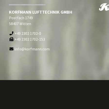
KORFMANN LUFTTECHNIK GMBH
Postfach 1749
58407 Witten
+49 2302 1702-0
+49 2302 1702-153
info@korfmann.com