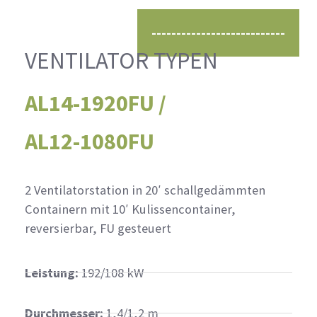
VENTILATOR TYPEN
AL14-1920FU /
AL12-1080FU
2 Ventilatorstation in 20′ schallgedämmten
Containern mit 10′ Kulissencontainer,
reversierbar, FU gesteuert
Leistung:
192/108 kW
Durchmesser:
1,4/1,2 m