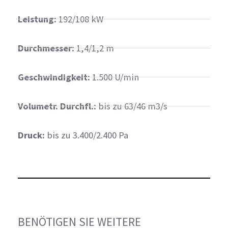
Leistung:
192/108 kW
Durchmesser:
1,4/1,2 m
Geschwindigkeit:
1.500 U/min
Volumetr. Durchfl.:
bis zu 63/46 m3/s
Druck:
bis zu 3.400/2.400 Pa
BENÖTIGEN SIE WEITERE