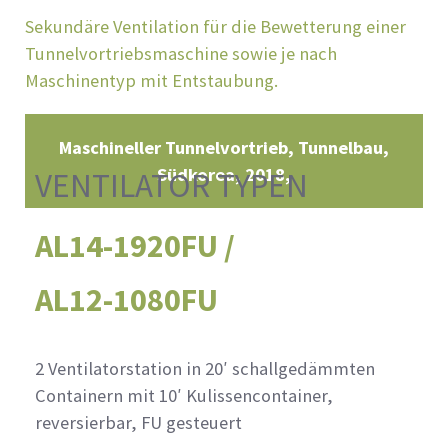
Sekundäre Ventilation für die Bewetterung einer
Tunnelvortriebsmaschine sowie je nach
Maschinentyp mit Entstaubung.
Maschineller Tunnelvortrieb, Tunnelbau
Südkorea
2018
VENTILATOR TYPEN
AL14-1920FU /
AL12-1080FU
2 Ventilatorstation in 20′ schallgedämmten
Containern mit 10′ Kulissencontainer,
reversierbar, FU gesteuert