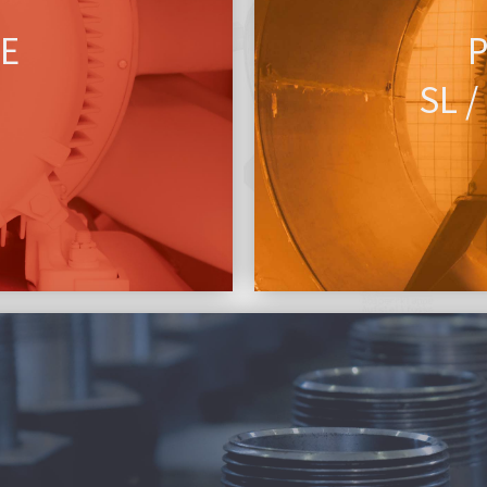
IE FRISCHE
WIR BRINGE
E
SL /
E EASY
WIR BRING