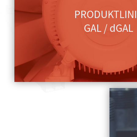
WIR BRINGEN SIE AN D
PRODUKTLINI
LUFT
GAL / dGAL
Produktlinie ansehen
WORK HARD BREATH