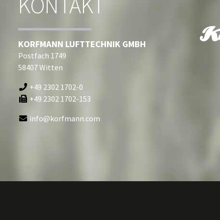
KONTAKT
KORFMANN LUFTTECHNIK GMBH
Postfach 1749
58407 Witten
+49 2302 1702-0
+49 2302 1702-153
info@korfmann.com