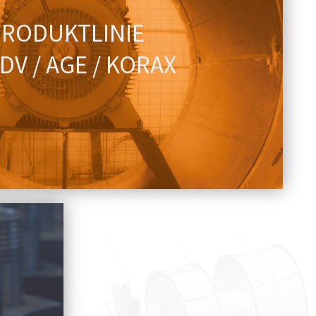
N FRISCHEN WIND IN IHR
PRODUKTLINIE
PROJEKT
 DV / AGE / KORAX
Produktlinie ansehen
EN ZUG IN IHR PROJEKT