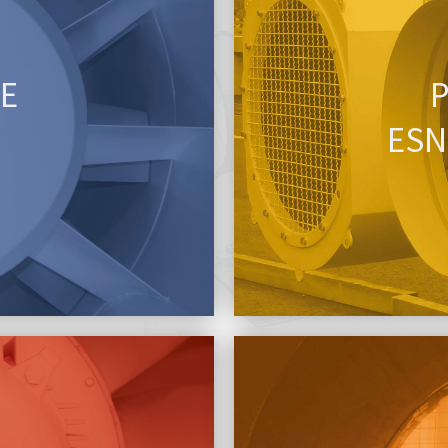
E
ESN 