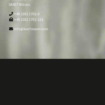
58407 Witten
+49 2302 1702-0
+49 2302 1702-153
info@korfmann.com