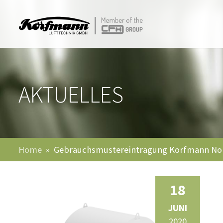
AKTUELLES
Home
Gebrauchsmustereintragung Korfmann Noi
18
JUNI
2020