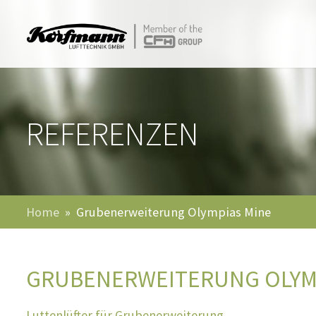
REFERENZEN
Home
Grubenerweiterung Olympias Mine
GRUBENERWEITERUNG OLYM
Luttenlüfter für Grubenerweiterung