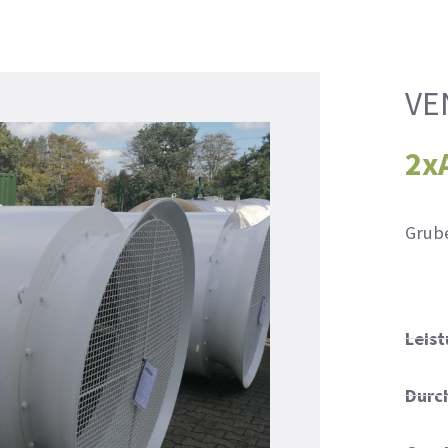
VE
2x
Grub
Leist
Durc