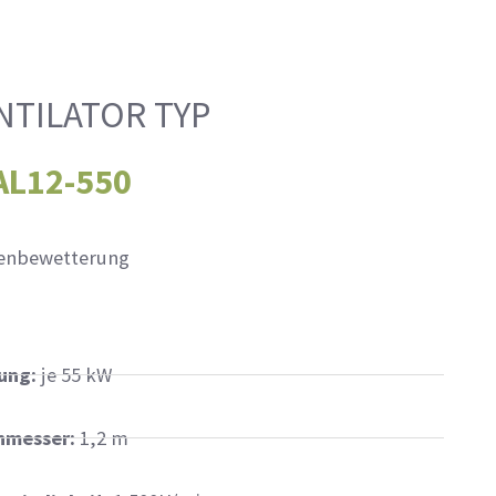
NTILATOR TYP
AL12-550
enbewetterung
ung:
je 55 kW
hmesser:
1,2 m