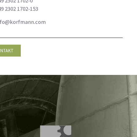
9 2302 1702-0
9 2302 1702-153
nfo@korfmann.com
NTAKT