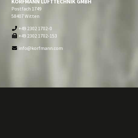
KORFMANN LUFTTECHNIK GMBH
Postfach 1749
58407 Witten
+49 2302 1702-0
+49 2302 1702-153
info@korfmann.com