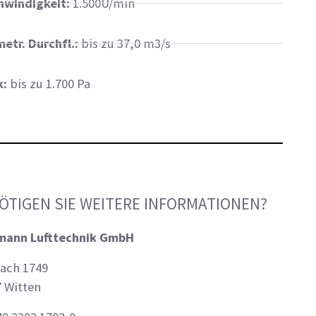
hwindigkeit:
1.500U/min
etr. Durchfl.:
bis zu 37,0 m3/s
k:
bis zu 1.700 Pa
ÖTIGEN SIE WEITERE INFORMATIONEN?
mann Lufttechnik GmbH
ach 1749
 Witten