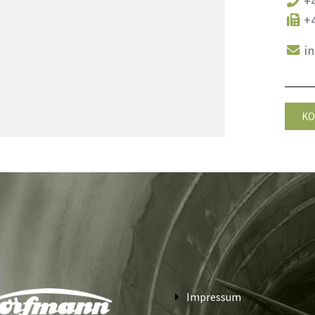
+4
+4
i
KO
Impressum