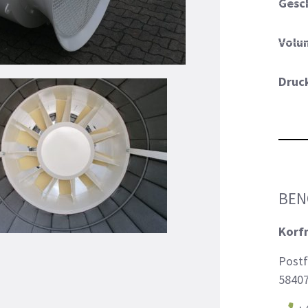
Gesc
Volum
Druc
BEN
Korf
Postf
58407